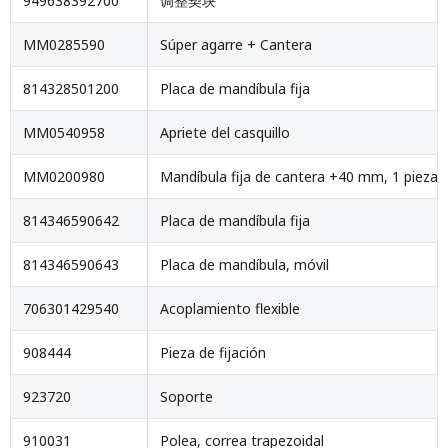
949638392700
调整契块
MM0285590
Súper agarre + Cantera
814328501200
Placa de mandíbula fija
MM0540958
Apriete del casquillo
MM0200980
Mandíbula fija de cantera +40 mm, 1 pieza
814346590642
Placa de mandíbula fija
814346590643
Placa de mandíbula, móvil
706301429540
Acoplamiento flexible
908444
Pieza de fijación
923720
Soporte
910031
Polea, correa trapezoidal