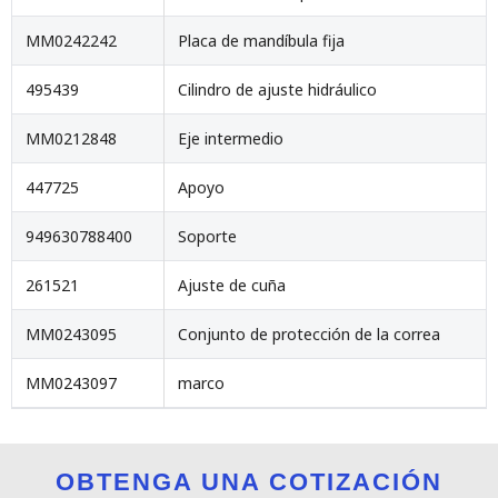
MM0242242
Placa de mandíbula fija
495439
Cilindro de ajuste hidráulico
MM0212848
Eje intermedio
447725
Apoyo
949630788400
Soporte
261521
Ajuste de cuña
MM0243095
Conjunto de protección de la correa
MM0243097
marco
OBTENGA UNA COTIZACIÓN