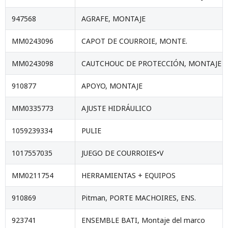
947568
AGRAFE, MONTAJE
MM0243096
CAPOT DE COURROIE, MONTE.
MM0243098
CAUTCHOUC DE PROTECCIÓN, MONTAJE
910877
APOYO, MONTAJE
MM0335773
AJUSTE HIDRÁULICO
1059239334
PULIE
1017557035
JUEGO DE COURROIES•V
MM0211754
HERRAMIENTAS + EQUIPOS
910869
Pitman, PORTE MACHOIRES, ENS.
923741
ENSEMBLE BATI, Montaje del marco