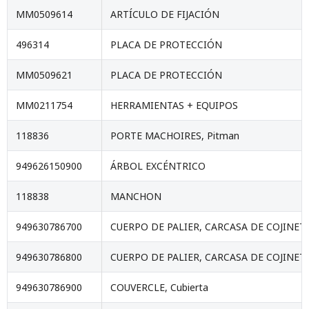
MM0509614
ARTÍCULO DE FIJACIÓN
496314
PLACA DE PROTECCIÓN
MM0509621
PLACA DE PROTECCIÓN
MM0211754
HERRAMIENTAS + EQUIPOS
118836
PORTE MACHOIRES, Pitman
949626150900
ÁRBOL EXCÉNTRICO
118838
MANCHON
949630786700
CUERPO DE PALIER, CARCASA DE COJINET
949630786800
CUERPO DE PALIER, CARCASA DE COJINET
949630786900
COUVERCLE, Cubierta