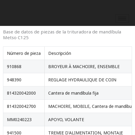
Saltar
al
contenido
Base de datos de piezas de la trituradora de mandíbula
Metso C125
Número de pieza
Descripción
910868
BROYEUR À MACHOIRE, ENSEMBLE
948390
REGLAGE HYDRAULIQUE DE COIN
814320042000
Cantera de mandíbula fija
814320042700
MACHOIRE, MOBILE, Cantera de mandíbula
MM0240223
APOYO, VOLANTE
941500
TREMIE D'ALIMENTATION, MONTAJE