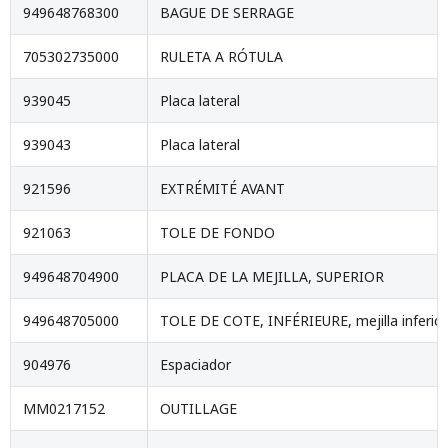
949648768300
BAGUE DE SERRAGE
705302735000
RULETA A RÓTULA
939045
Placa lateral
939043
Placa lateral
921596
EXTRÉMITÉ AVANT
921063
TOLE DE FONDO
949648704900
PLACA DE LA MEJILLA, SUPERIOR
949648705000
TOLE DE COTE, INFÉRIEURE, mejilla inferior
904976
Espaciador
MM0217152
OUTILLAGE