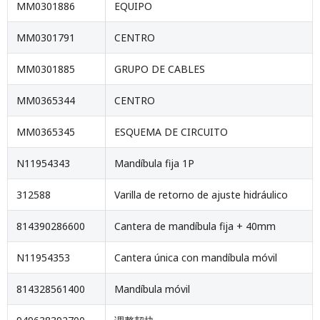
MM0301886
EQUIPO
MM0301791
CENTRO
MM0301885
GRUPO DE CABLES
MM0365344
CENTRO
MM0365345
ESQUEMA DE CIRCUITO
N11954343
Mandíbula fija 1P
312588
Varilla de retorno de ajuste hidráulico
814390286600
Cantera de mandíbula fija + 40mm
N11954353
Cantera única con mandíbula móvil
814328561400
Mandíbula móvil