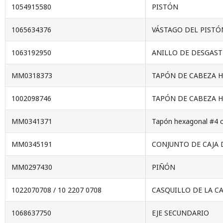
1054915580
PISTÓN
1065634376
VÁSTAGO DEL PISTÓ
1063192950
ANILLO DE DESGAST
MM0318373
TAPÓN DE CABEZA H
1002098746
TAPÓN DE CABEZA H
MM0341371
Tapón hexagonal #4 c
MM0345191
CONJUNTO DE CAJA 
MM0297430
PIÑÓN
1022070708 / 10 2207 0708
CASQUILLO DE LA C
1068637750
EJE SECUNDARIO