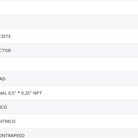
CEITE
ECTOR
DAD
L 0,5″ * 0,25″ NPT
ICO
NTRICO
ONTRAPESO