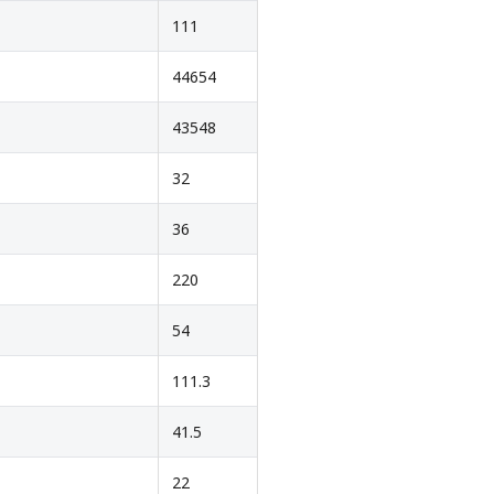
111
44654
43548
32
36
220
54
111.3
41.5
22