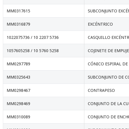
MM0317615
SUBCONJUNTO EXCÉ
MM0316879
EXCÉNTRICO
1022075736 / 10 2207 5736
CASQUILLO EXCÉNT
1057605258 / 10 5760 5258
COJINETE DE EMPUJE
MM0297789
CÓNICO ESPIRAL DE
MM0325643
SUBCONJUNTO DE C
MM0298467
CONTRAPESO
MM0298469
CONJUNTO DE LA CU
MM0310089
CONJUNTO DE ENCH