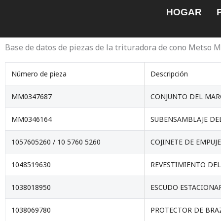
Saltar
HOGAR
al
contenido
Base de datos de piezas de la trituradora de cono Metso 
Número de pieza
Descripción
MM0347687
CONJUNTO DEL MAR
MM0346164
SUBENSAMBLAJE DEL
1057605260 / 10 5760 5260
COJINETE DE EMPUJE
1048519630
REVESTIMIENTO DEL
1038018950
ESCUDO ESTACIONA
1038069780
PROTECTOR DE BRA