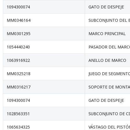
1094300074
GATO DE DESPEJE
MM0346164
SUBCONJUNTO DEL B
MM0301295
MARCO PRINCIPAL
1054440240
PASADOR DEL MARC
1063916922
ANILLO DE MARCO
MM0325218
JUEGO DE SEGMENTO
MM0316217
SOPORTE DE MONTA
1094300074
GATO DE DESPEJE
1028563351
SUBCONJUNTO DE C
1065634325
VÁSTAGO DEL PISTÓ