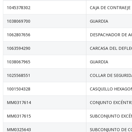
1045378302
CAJA DE CONTRAEJE
1038069700
GUARDIA
1062807656
DESPACHADOR DE A
1063594290
CARCASA DEL DEFL
1038067965
GUARDIA
1025568551
COLLAR DE SEGURI
1001504328
CASQUILLO HEXAGONA
MM0317614
CONJUNTO EXCÉNTR
MM0317615
SUBCONJUNTO EXCÉ
MM0325643
SUBCONJUNTO DE C