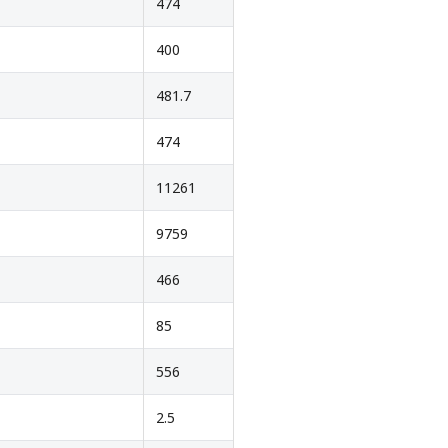
474
400
481.7
474
11261
9759
466
85
556
2.5