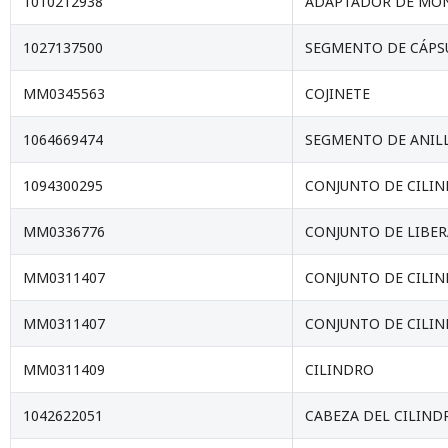
1010212938
ADAPTADOR DE MON
1027137500
SEGMENTO DE CÁPS
MM0345563
COJINETE
1064669474
SEGMENTO DE ANILL
1094300295
CONJUNTO DE CILIN
MM0336776
CONJUNTO DE LIBE
MM0311407
CONJUNTO DE CILIN
MM0311407
CONJUNTO DE CILIN
MM0311409
CILINDRO
1042622051
CABEZA DEL CILIND