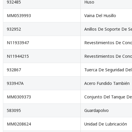
932485
Huso
MM0539993
Vaina Del Husillo
932952
Anillos De Soporte De S
N11933947
Revestimientos De Cono
N11944215
Revestimientos De Cono
932867
Tuerca De Seguridad Del
933947A
Acero Fundido También
MM0309373
Conjunto Del Tanque De
583095
Guardapolvo
MM0208624
Unidad De Lubricación