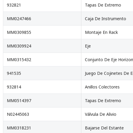
932821
Tapas De Extremo
MM0247466
Caja De Instrumento
MM0309855
Montaje En Rack
MM0309924
Eje
MM0315432
Conjunto De Eje Horizon
941535
Juego De Cojinetes De 
932814
Anillos Colectores
MM0514397
Tapas De Extremo
N02445063
Válvula De Alivio
MM0318231
Bajarse Del Estante