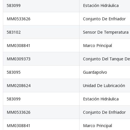
583099
Estación Hidráulica
MM0533626
Conjunto De Enfriador
583102
Sensor De Temperatura
MM0308841
Marco Principal
MM0309373
Conjunto Del Tanque De
583095
Guardapolvo
MM0208624
Unidad De Lubricación
583099
Estación Hidráulica
MM0533626
Conjunto De Enfriador
MM0308841
Marco Principal