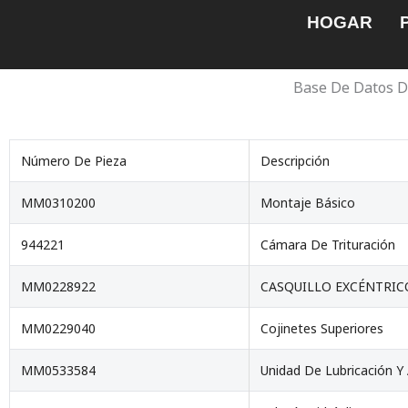
Saltar
HOGAR
al
contenido
Base De Datos D
Número De Pieza
Descripción
MM0310200
Montaje Básico
944221
Cámara De Trituración
MM0228922
CASQUILLO EXCÉNTRIC
MM0229040
Cojinetes Superiores
MM0533584
Unidad De Lubricación Y