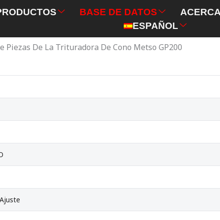
PRODUCTOS
BASE DE DATOS
ACERCA
ESPAÑOL
e Piezas De La Trituradora De Cono Metso GP200
O
 Ajuste