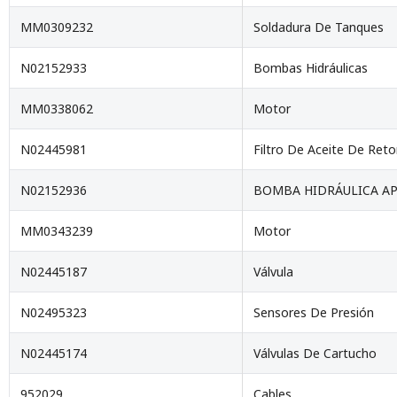
MM0309232
Soldadura De Tanques
N02152933
Bombas Hidráulicas
MM0338062
Motor
N02445981
Filtro De Aceite De Ret
N02152936
BOMBA HIDRÁULICA AP
MM0343239
Motor
N02445187
Válvula
N02495323
Sensores De Presión
N02445174
Válvulas De Cartucho
952029
Cables