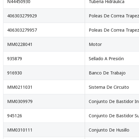
N44450930
Tubería Hidráulica
406303279929
Poleas De Correa Trapez
406303279957
Poleas De Correa Trapez
MM0228041
Motor
935879
Sellado A Presión
916930
Banco De Trabajo
MM0211031
Sistema De Circuito
MM0309979
Conjunto De Bastidor In
945126
Conjunto De Bastidor Su
MM0310111
Conjunto De Husillo