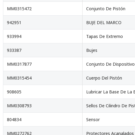
MM0315472
Conjunto De Pistón
942951
BUJE DEL MARCO
933994
Tapas De Extremo
933387
Bujes
MM0317877
Conjunto De Dispositivo
MM0315454
Cuerpo Del Pistón
908605
Lubricar La Base De La E
MM0308793
Sellos De Cilindro De Pi
804834
Sensor
MM0272762
Protectores Acanalados