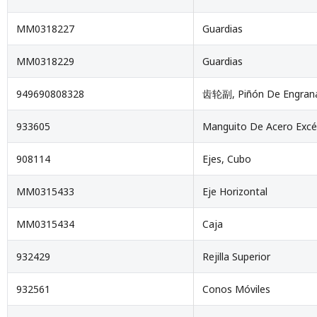
MM0318227
Guardias
MM0318229
Guardias
949690808328
齿轮副, Piñón De Engran
933605
Manguito De Acero Excé
908114
Ejes, Cubo
MM0315433
Eje Horizontal
MM0315434
Caja
932429
Rejilla Superior
932561
Conos Móviles